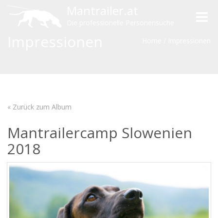
Mantrailer.at
Toggle
Die professionelle Personensuche
naviga
Impressionen
Home
/
Impressionen
« Zurück zum Album
Mantrailercamp Slowenien
2018