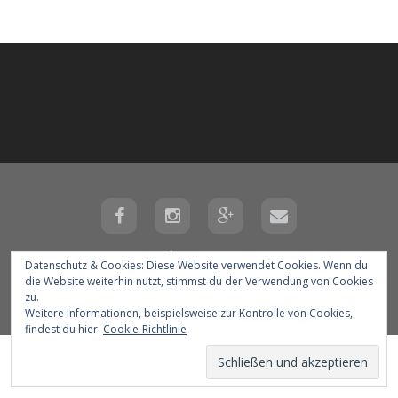
Kontakt
Über uns
Impressum
Datenschutz & Cookies: Diese Website verwendet Cookies. Wenn du
die Website weiterhin nutzt, stimmst du der Verwendung von Cookies
Copyright Mantrailer.at
zu.
Weitere Informationen, beispielsweise zur Kontrolle von Cookies,
findest du hier:
Cookie-Richtlinie